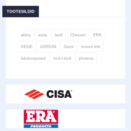
TOOTESILDID
abloy
assa
audi
Chezam
ERA
GEGE
GERION
Geze
kroom link
lukukorpused
mul-t-lock
phoenix